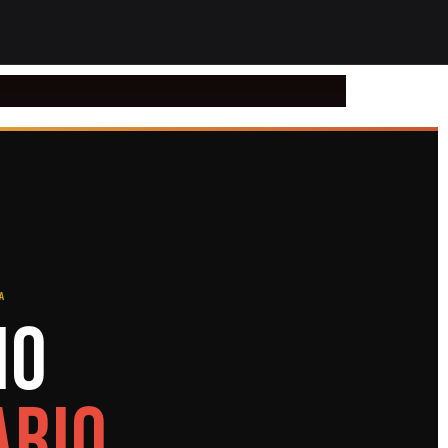
A
io
ario