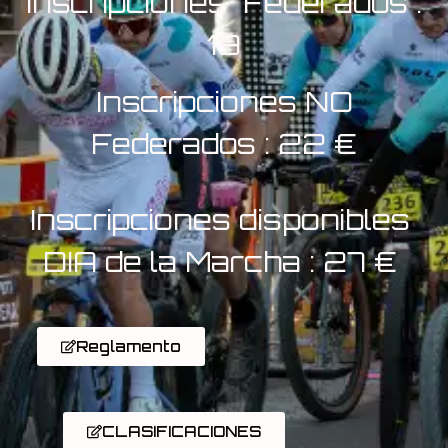
Inscripciones Federados :
19
Inscripciones NO
Federados : 22 €
Inscripciones disponibles
DIA de la Marcha : 27 €
Reglamento
CLASIFICACIONES