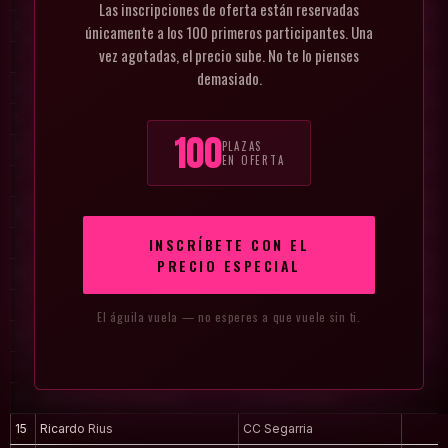
Las inscripciones de oferta están reservadas
2
Joan Pérez Malonda
Independiente
únicamente a los 100 primeros participantes. Una
vez agotadas, el precio sube. No te lo pienses
3
ADRIÁN JOVER BARRACHINA
Club Ciclista Contestano
demasiado.
4
Patrick Hoogkamer
WTC Vathorst
5
Miguel Martinez Martin
Club ciclista picanya
100
PLAZAS
6
Jesús Sanchis
Picanya
EN OFERTA
7
Juan Liébana
Club ciclista Picanya
8
Alfonso Giner Espin
Cc maximabikes
INSCRÍBETE CON EL
9
José Antonio Marín Monge
CC Segària
PRECIO ESPECIAL
10
Modest Moreno Rodriguez
CC Segària
11
Miguel Angel Jaén Ginestar
C.C. BENISSA
El águila vuela — no esperes a que vuele sin ti.
12
Rizky Darmawan Castellón
CC BENICADIMS
13
Carmen Moreno Mahiques
CC BENICADIMS
14
Manel Moreno Mahiques
CC BENICADIMS
15
Ricardo Rius
CC Segarria