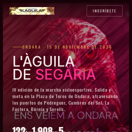
INSCRÍBETE
ONDARA · 15 DE NOVIEMBRE DE 2026
L'ÀGUILA
DE
SEGÀRIA
IV edición de la marcha cicloesportiva. Salida y
meta en la Plaza de Toros de Ondara, atravesando
los puertos de Pedreguer, Cumbres del Sol, La
Fustera, Bèrnia y Sorells.
122
1.908
5