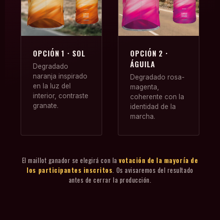
Clasificación Evolutiva por
Circuit BTT La Ribera 2026 –
Categorías
Marcha BTT Montroi
Eventos
Circuit BTT La Ribera 2026 –
Marcha BTT Llombai
OPCIÓN 1 · SOL
OPCIÓN 2 ·
Carrera en Albaida – 28 de Junio
ÁGUILA
Degradado
Circuit BTT La Ribera 2026 –
de 2025
naranja inspirado
Degradado rosa-
Marcha BTT Alginet
en la luz del
magenta,
Carrera en Favara – 29 de Junio
Galería
interior, contraste
coherente con la
Crossrunning Serpis- Ciutat de
de 2025
granate.
identidad de la
Gandia
marcha.
Carrera en Xeraco – 12 de Julio
Circuit BTT La Ribera 2025
de 2025
Carrera en Rocafort – 20 de Julio
El maillot ganador se elegirá con la
votación de la mayoría de
los participantes inscritos
. Os avisaremos del resultado
de 2025
antes de cerrar la producción.
Carrera en Llombai – 22 de
Agosto de 2025