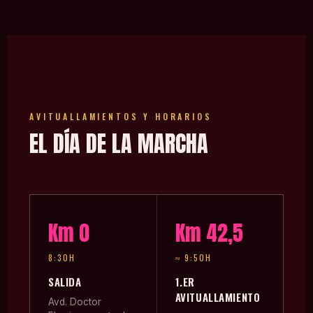
Carrera en Tavernes de la
Valldigna – 31 de Agosto de 2025
Carrera en Catadau – 21 de
Septiembre de 2025
AVITUALLAMIENTOS Y HORARIOS
EL DÍA DE LA MARCHA
Km 0
Km 42,5
8:30H
≈ 9:50H
SALIDA
1.ER
AVITUALLAMIENTO
Avd. Doctor