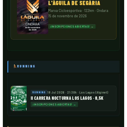
L'ÀGUILA DE SEGÀRIA
Marxa Cicloesportiva · 122km · Ondara
15 de novembre de 2026
¡INSCRIPCIONES ABIERTAS! →
RUNNING
18 Jul 2026 · 21:30h · Los Lagos (Alginet)
RUNNING
II CARRERA NOCTURNA LOS LAGOS · 8,5K
¡INSCRIPCIONES ABIERTAS! →