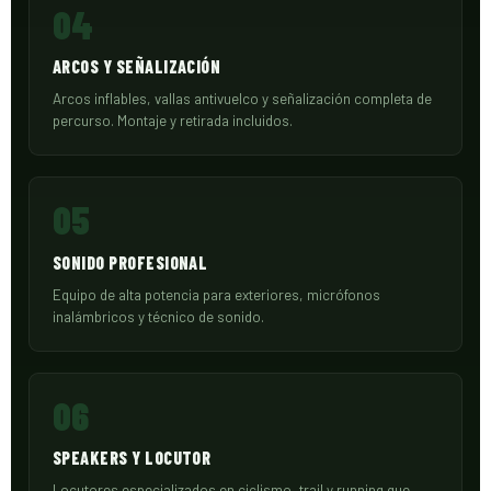
04
ARCOS Y SEÑALIZACIÓN
Arcos inflables, vallas antivuelco y señalización completa de
percurso. Montaje y retirada incluidos.
05
SONIDO PROFESIONAL
Equipo de alta potencia para exteriores, micrófonos
inalámbricos y técnico de sonido.
06
SPEAKERS Y LOCUTOR
Locutores especializados en ciclismo, trail y running que