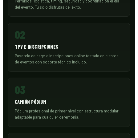
Permisos, logística, timing, seguridad y coordinación el día
del evento. Tú solo disfrutas del éxito.
02
TPV E INSCRIPCIONES
Pasarela de pago e inscripciones online testada en cientos
de eventos con soporte técnico incluido.
03
CAMIÓN PÓDIUM
Pódium profesional de primer nivel con estructura modular
adaptable para cualquier ceremonia.