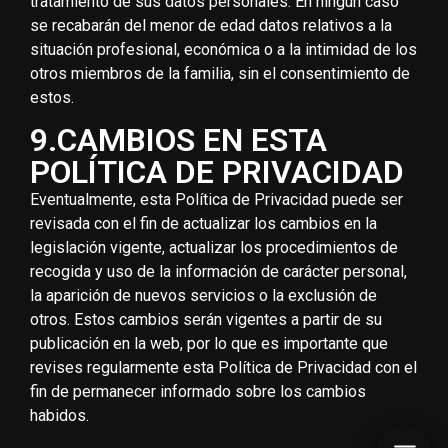
tratamiento de sus datos personales. En ningún caso
se recabarán del menor de edad datos relativos a la
situación profesional, económica o a la intimidad de los
otros
miembros de la familia, sin el consentimiento de
estos.
9.CAMBIOS EN ESTA
POLÍTICA DE PRIVACIDAD
Inicio2
Eventualmente, esta Política de Privacidad puede ser
Nuestros Servicios
revisada con el fin de actualizar los cambios en la
legislación vigente, actualizar los procedimientos de
Calendario 2026
recogida y uso de la información de carácter personal,
la aparición de nuevos servicios o la exclusión de
Eventos
otros. Estos cambios serán vigentes a partir de su
publicación en la web, por lo que es importante que
Eventos Ciclismo
Eventos finalizados
revises regularmente esta Política de Privacidad con el
fin de permanecer informado sobre los cambios
Carreras Trail
Carretera
Carretera
Contacto
habidos.
Circuito Trail: Sendas de Gigantes
MARCHA DE LA RIBERA 2026
Gravel
VOLTA A LA RIBERA 2026