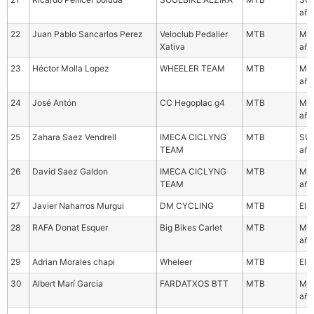
año
22
Juan Pablo Sancarlos Perez
Veloclub Pedalier
MTB
Mas
Xativa
año
23
Héctor Molla Lopez
WHEELER TEAM
MTB
Mas
año
24
José Antón
CC Hegoplac g4
MTB
Mas
año
25
Zahara Saez Vendrell
IMECA CICLYNG
MTB
SUB
TEAM
año
26
David Saez Galdon
IMECA CICLYNG
MTB
Mas
TEAM
año
27
Javier Naharros Murgui
DM CYCLING
MTB
Eli
28
RAFA Donat Esquer
Big Bikes Carlet
MTB
Mas
año
29
Adrian Morales chapi
Wheleer
MTB
Eli
30
Albert Marí Garcia
FARDATXOS BTT
MTB
Mas
año