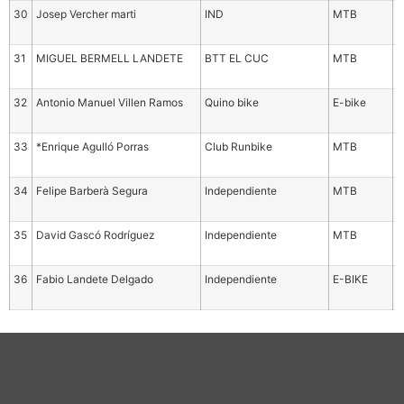
30
Josep Vercher marti
IND
MTB
M
3
31
MIGUEL BERMELL LANDETE
BTT EL CUC
MTB
V
9
32
Antonio Manuel Villen Ramos
Quino bike
E-bike
M
4
33
*Enrique Agulló Porras
Club Runbike
MTB
M
4
34
Felipe Barberà Segura
Independiente
MTB
M
4
35
David Gascó Rodríguez
Independiente
MTB
E
a
36
Fabio Landete Delgado
Independiente
E-BIKE
M
4