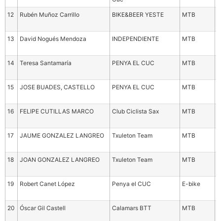
12
Rubén Muñoz Carrillo
BIKE&BEER YESTE
MTB
M
3
13
David Nogués Mendoza
INDEPENDIENTE
MTB
M
3
14
Teresa Santamaría
PENYA EL CUC
MTB
M
5
15
JOSE BUADES, CASTELLO
PENYA EL CUC
MTB
M
5
16
FELIPE CUTILLAS MARCO
Club Ciclista Sax
MTB
M
5
17
JAUME GONZALEZ LANGREO
Txuleton Team
MTB
J
a
18
JOAN GONZALEZ LANGREO
Txuleton Team
MTB
S
a
19
Robert Canet López
Penya el CUC
E-bike
M
3
20
Óscar Gil Castell
Calamars BTT
MTB
M
3