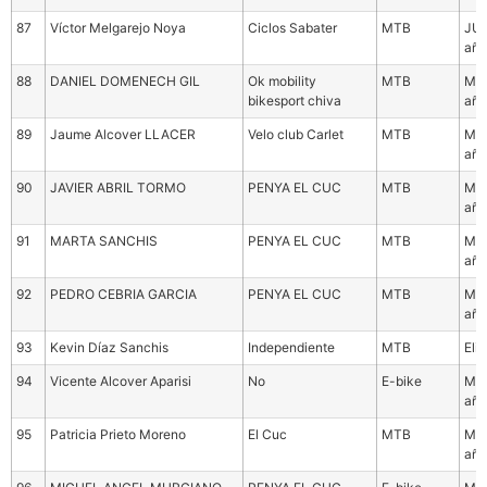
87
Víctor Melgarejo Noya
Ciclos Sabater
MTB
JUN
año
88
DANIEL DOMENECH GIL
Ok mobility
MTB
Mas
bikesport chiva
año
89
Jaume Alcover LLACER
Velo club Carlet
MTB
Mas
año
90
JAVIER ABRIL TORMO
PENYA EL CUC
MTB
Mas
año
91
MARTA SANCHIS
PENYA EL CUC
MTB
Mas
año
92
PEDRO CEBRIA GARCIA
PENYA EL CUC
MTB
Mas
año
93
Kevin Díaz Sanchis
Independiente
MTB
Eli
94
Vicente Alcover Aparisi
No
E-bike
Mas
año
95
Patricia Prieto Moreno
El Cuc
MTB
Mas
año