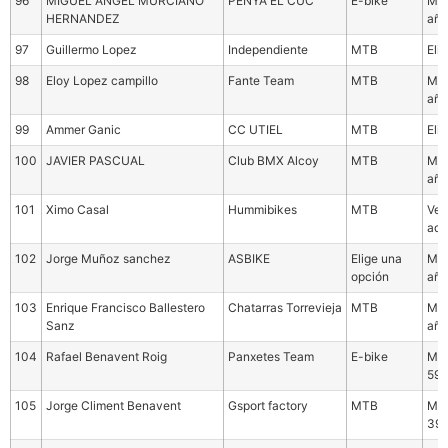
96
MIGUEL ANGEL MURCIANO
PENYA EL CUC
E-bike
Mas
HERNANDEZ
año
97
Guillermo Lopez
Independiente
MTB
Eli
98
Eloy Lopez campillo
Fante Team
MTB
Mas
año
99
Ammer Ganic
CC UTIEL
MTB
Eli
100
JAVIER PASCUAL
Club BMX Alcoy
MTB
Mas
año
101
Ximo Casal
Hummibikes
MTB
Vet
ade
102
Jorge Muñoz sanchez
ASBIKE
Elige una
Mas
opción
año
103
Enrique Francisco Ballestero
Chatarras Torrevieja
MTB
Mas
Sanz
año
104
Rafael Benavent Roig
Panxetes Team
E-bike
MAS
59 
105
Jorge Climent Benavent
Gsport factory
MTB
MAS
39 