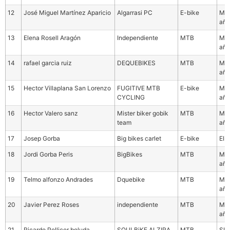
12
José Miguel Martínez Aparicio
Algarrasi PC
E-bike
Mas
año
13
Elena Rosell Aragón
Independiente
MTB
Mas
año
14
rafael garcia ruiz
DEQUEBIKES
MTB
Mas
año
15
Hector Villaplana San Lorenzo
FUGITIVE MTB
E-bike
Mas
CYCLING
año
16
Hector Valero sanz
Mister biker gobik
MTB
Mas
team
año
17
Josep Gorba
Big bikes carlet
E-bike
Eli
18
Jordi Gorba Peris
BigBikes
MTB
Mas
año
19
Telmo alfonzo Andrades
Dquebike
MTB
Mas
año
20
Javier Perez Roses
independiente
MTB
Mas
año
21
Ricardo Pellicer boluda
SOULBiKE ALZIRA
MTB
SUB