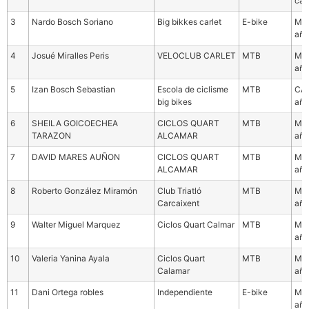
cat
3
Nardo Bosch Soriano
Big bikkes carlet
E-bike
Mas
año
4
Josué Miralles Peris
VELOCLUB CARLET
MTB
Mas
año
5
Izan Bosch Sebastian
Escola de ciclisme
MTB
CAD
big bikes
año
6
SHEILA GOICOECHEA
CICLOS QUART
MTB
Mas
TARAZON
ALCAMAR
año
7
DAVID MARES AUÑON
CICLOS QUART
MTB
Mas
ALCAMAR
año
8
Roberto González Miramón
Club Triatló
MTB
Mas
Carcaixent
año
9
Walter Miguel Marquez
Ciclos Quart Calmar
MTB
Mas
año
10
Valeria Yanina Ayala
Ciclos Quart
MTB
Mas
Calamar
año
11
Dani Ortega robles
Independiente
E-bike
Mas
año