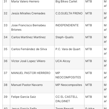
31
Maria Valero Herrero
Big Bikes Carlet
MTB
Mas
año
32
Jesús Miralles Cremades
C.D.SUELTA FRENO
MTB
Mas
año
33
Jose Francisco Bernabeu
INDEPENDIENTE
MTB
Mas
Briones
año
34
Carlos Martínez Martínez
Steph-Qualis
MTB
Mas
año
35
Carlos Fernández de Silva
P.C. Vara de Quart
MTB
Mas
año
36
Víctor José Lopez VAlero
UCA Alcoy
MTB
Mas
año
37
MANUEL PASTOR HERRERO
MP
MTB
Mas
NEOCOMPOSITES
año
38
Manuel Pastor Navarro
MP Neocomposites
MTB
Mas
año
39
Felipe Garcia Saiz
CC EL CASTELL
MTB
Mas
D’ALGINET
año
40
Jesus García Selfa
Team Bewatt
E-bike
Mas