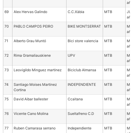
año
69
Alex Hervas Galindo
C.C.Xàbia
MTB
JUN
año
70
PABLO CAMPOS PEIRO
BIKE MONTSERRAT
MTB
Mas
año
71
Alberto Grau Muntó
Bici store valencia
MTB
Mas
año
72
Rima Gramaliauskiene
UPV
MTB
Mas
año
73
Leovigildo Minguez martinez
Biciclub Almansa
MTB
Mas
año
74
Santiago Moises Martinez
INDEPENDIENTE
MTB
Mas
Cortina
año
75
David Aibar ballester
Ccaitana
MTB
Mas
año
76
Vicente Cano Molina
Sueltafreno C.D
MTB
Mas
año
77
Ruben Camarasa serrano
Independiente
MTB
Mas