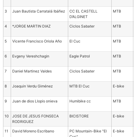
a
3
Juan Bautista Carratalá Ibáñez
CC EL CASTELL
MTB
M
D’ALGINET
3
4
*JORGE MARTIN DIAZ
Ciclos Sabater
MTB
M
3
5
Vicente Francisco Oriola Año
El Cuc
MTB
M
4
6
Evgeny Vereshchagin
Eagle Patrol
MTB
M
4
7
Daniel Martinez Valdes
Ciclos Sabater
MTB
M
3
8
Joaquin Verdu Giménez
MTB El Cuc
E-bike
V
9
9
Juan de dios Llopis onieva
Humibike cc
MTB
V
9
10
JOSE DE JESUS FONSECA
BICISTORE
E-bike
M
RODRIGUEZ
5
11
David Moreno Escribano
PC Mountain-Bike "El
E-bike
M
Cuc"
5