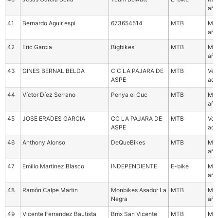
año
41
Bernardo Aguir espi
673654514
MTB
Mas
año
42
Eric Garcia
Bigbikes
MTB
Mas
año
43
GINES BERNAL BELDA
C C LA PAJARA DE
MTB
Vet
ASPE
ade
44
Víctor Díez Serrano
Penya el Cuc
MTB
Mas
año
45
JOSE ERADES GARCIA
CC LA PAJARA DE
MTB
Vet
ASPE
ade
46
Anthony Alonso
DeQueBikes
MTB
Mas
año
47
Emilio Martinez Blasco
INDEPENDIENTE
E-bike
Mas
año
48
Ramón Calpe Martin
Monbikes Asador La
MTB
Mas
Negra
año
49
Vicente Ferrandez Bautista
Bmx San Vicente
MTB
Mas