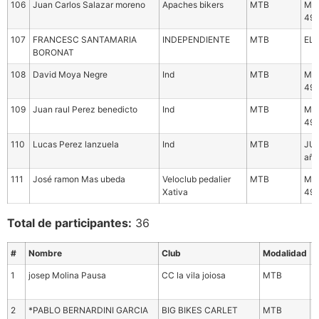
106
Juan Carlos Salazar moreno
Apaches bikers
MTB
MAS
49 
107
FRANCESC SANTAMARIA
INDEPENDIENTE
MTB
ELI
BORONAT
108
David Moya Negre
Ind
MTB
MAS
49 
109
Juan raul Perez benedicto
Ind
MTB
MAS
49 
110
Lucas Perez lanzuela
Ind
MTB
JUN
año
111
José ramon Mas ubeda
Veloclub pedalier
MTB
MAS
Xativa
49 
Total de participantes:
36
#
Nombre
Club
Modalidad
C
1
josep Molina Pausa
CC la vila joiosa
MTB
M
4
2
*PABLO BERNARDINI GARCIA
BIG BIKES CARLET
MTB
C