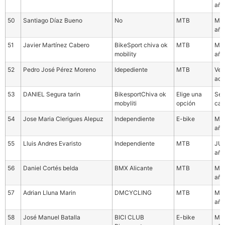
año
50
Santiago Díaz Bueno
No
MTB
Mas
año
51
Javier Martínez Cabero
BikeSport chiva ok
MTB
Mas
mobility
año
52
Pedro José Pérez Moreno
Idepediente
MTB
Vet
ade
53
DANIEL Segura tarin
BikesportChiva ok
Elige una
Sel
mobyliti
opción
cat
54
Jose Maria Clerigues Alepuz
Independiente
E-bike
Mas
año
55
Lluis Andres Evaristo
Independiente
MTB
JUN
año
56
Daniel Cortés belda
BMX Alicante
MTB
Mas
año
57
Adrian Lluna Marin
DMCYCLING
MTB
Mas
año
58
José Manuel Batalla
BICI CLUB
E-bike
Mas