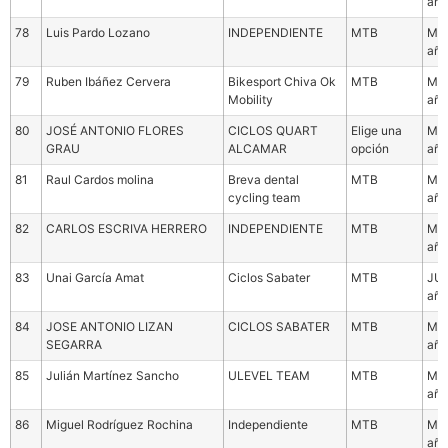
año
78
Luis Pardo Lozano
INDEPENDIENTE
MTB
Mas
año
79
Ruben Ibáñez Cervera
Bikesport Chiva Ok
MTB
Mas
Mobility
año
80
JOSÉ ANTONIO FLORES
CICLOS QUART
Elige una
Mas
GRAU
ALCAMAR
opción
año
81
Raul Cardos molina
Breva dental
MTB
Mas
cycling team
año
82
CARLOS ESCRIVA HERRERO
INDEPENDIENTE
MTB
Mas
año
83
Unai García Amat
Ciclos Sabater
MTB
JUN
año
84
JOSE ANTONIO LIZAN
CICLOS SABATER
MTB
Mas
SEGARRA
año
85
Julián Martínez Sancho
ULEVEL TEAM
MTB
Mas
año
86
Miguel Rodríguez Rochina
Independiente
MTB
Mas
año