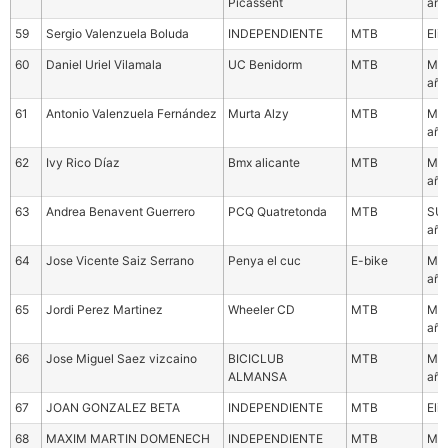
Picassent
año
59
Sergio Valenzuela Boluda
INDEPENDIENTE
MTB
Eli
60
Daniel Uriel Vilamala
UC Benidorm
MTB
Mas
año
61
Antonio Valenzuela Fernández
Murta Alzy
MTB
Mas
año
62
Ivy Rico Díaz
Bmx alicante
MTB
Mas
año
63
Andrea Benavent Guerrero
PCQ Quatretonda
MTB
SUB
año
64
Jose Vicente Saiz Serrano
Penya el cuc
E-bike
Mas
año
65
Jordi Perez Martinez
Wheeler CD
MTB
Mas
año
66
Jose Miguel Saez vizcaino
BICICLUB
MTB
Mas
ALMANSA
año
67
JOAN GONZALEZ BETA
INDEPENDIENTE
MTB
Eli
68
MAXIM MARTIN DOMENECH
INDEPENDIENTE
MTB
Mas