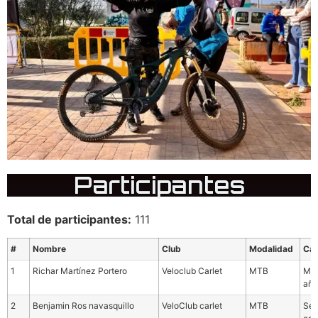
Participantes
Total de participantes:
111
#
Nombre
Club
Modalidad
Cat
1
Richar Martínez Portero
Veloclub Carlet
MTB
Mas
año
2
Benjamin Ros navasquillo
VeloClub carlet
MTB
Sel