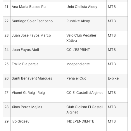
21
Ana Maria Blasco Pla
Unió Ciclista Alcoy
MTB
M
3
22
Santiago Soler Escribano
Runbike Alcoy
MTB
M
3
23
Juan Jose Fayos Marco
Velo Club Pedalier
MTB
M
Xàtiva
5
24
Joan Fayos Abril
CC L'ESPRINT
MTB
S
a
25
Emilio Pla pareja
Independiente
MTB
M
3
26
Santi Benavent Marques
Peña el Cuc
E-bike
M
4
27
Vicent G. Roig i Roig
CC El Castell d'Alginet
MTB
M
5
28
Ximo Perez Mejias
Club Ciclista El Castell
MTB
M
Alginet
5
29
Ivo Grozev
INDEPENDIENTE
MTB
S
a