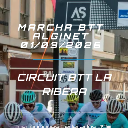
MARCHA BTT
ALGINET
01/03/2026
CIRCUIT BTT LA
RIBERA
Inscripciones Federados : 19€