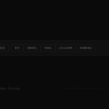
023
BTT
GRAVEL
TRAIL
CICLISMO
RUNNING
etera · Running