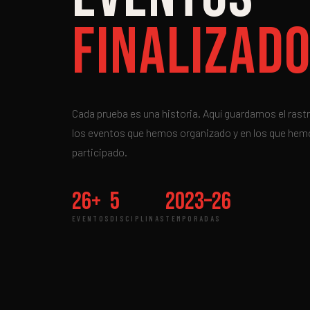
Finalizad
Cada prueba es una historia. Aquí guardamos el rast
los eventos que hemos organizado y en los que he
participado.
26+
5
2023–26
EVENTOS
DISCIPLINAS
TEMPORADAS