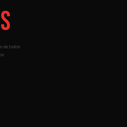
os
ro de todos
mos