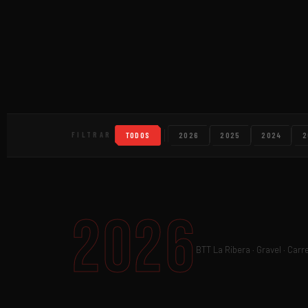
TODOS
2026
2025
2024
2
FILTRAR
2026
BTT La Ribera · Gravel · Carr