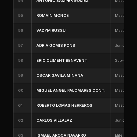
54
ANTONIO SAMPER GOMEZ
Master 30
55
ROMAIN MONCE
Master 50
56
VADYM RUSSU
Master 40
57
ADRIA GOMIS PONS
Junior
58
ERIC CLIMENT BENAVENT
Sub-23
59
OSCAR GAVILA MINANA
Master 50
60
MIGUEL ANGEL PALOMARES CONT.
Master 40
61
ROBERTO LOMAS HERREROS
Master 40
62
CARLOS VILLALAZ
Junior
Inicio2
63
ISMAEL AROCA NAVARRO
Elite