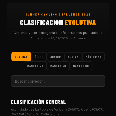
SUMMER CYCLING CHALLENGE 2026
CLASIFICACIÓN
EVOLUTIVA
General y por categorías · 4/8 pruebas puntuables
Actualizado a 26/07/2026 · *=Ausente
GENERAL
ÉLITE
JUNIOR
SUB-23
MÁSTER 30
MÁSTER 40
MÁSTER 50
MÁSTER 60
CLASIFICACIÓN GENERAL
Acumulado tras La Pobla de Vallbona (04/07), Alberic (05/07),
Rocafort (19/07) y Favara (25/07)