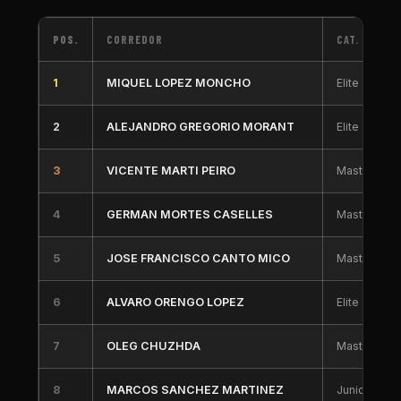
POS.
CORREDOR
CAT.
1
MIQUEL LOPEZ MONCHO
Elite
2
ALEJANDRO GREGORIO MORANT
Elite
3
VICENTE MARTI PEIRO
Master 30
4
GERMAN MORTES CASELLES
Master 50
5
JOSE FRANCISCO CANTO MICO
Master 30
6
ALVARO ORENGO LOPEZ
Elite
7
OLEG CHUZHDA
Master 40
8
MARCOS SANCHEZ MARTINEZ
Junior