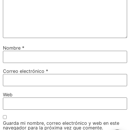
Nombre
*
Inicio2
Nuestros Servicios
Correo electrónico
*
Calendario 2026
Web
Eventos
Eventos Ciclismo
Eventos finalizados
Carreras Trail
Carretera
Carretera
Contacto
Guarda mi nombre, correo electrónico y web en este
navegador para la próxima vez que comente.