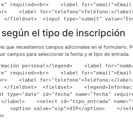
re" required><br>    <label for="email">Email:
br>    <label for="telefono">Teléfono:</label>
  </fieldset>  <input type="submit" value="En
según el tipo de inscripción
ble que necesitemos campos adicionales en el formulario. P
uir campos para seleccionar la fecha y el tipo de entrada.
rmación personal</legend>    <label for="nombr
re" required><br>    <label for="email">Email:
br>    <label for="telefono">Teléfono:</label>
  </fieldset>  <fieldset>    <legend>Informaci
ut type="date" id="fecha" name="fecha" require
:</label>    <select id="tipo_entrada" name="t
    <option value="vip">VIP</option>    </sele
m>