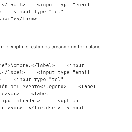
</label>    <input type="email" 
    <input type="tel" 
viar"></form>
or ejemplo, si estamos creando un formulario
e">Nombre:</label>    <input 
</label>    <input type="email" 
    <input type="tel" 
ón del evento</legend>    <label 
d><br>    <label 
ipo_entrada">      <option 
ct><br>  </fieldset>  <input 