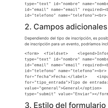
type="text" id="nombre" name="nomb
id="email" name="email" required><
id="telefono" name="telefono"><br>
2. Campos adicionales 
Dependiendo del tipo de inscripción, es posi
de inscripción para un evento, podríamos incl
<form>  <fieldset>    <legend>Info
type="text" id="nombre" name="nomb
id="email" name="email" required><
id="telefono" name="telefono"><br>
for="fecha">Fecha:</label>    <inp
for="tipo_entrada">Tipo de entrada
value="general">General</option>  
type="submit" value="Enviar"></for
3. Estilo del formulario