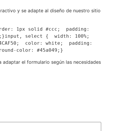
activo y se adapte al diseño de nuestro sitio
der: 1px solid #ccc;  padding: 
}input, select {  width: 100%;  
CAF50;  color: white;  padding: 
round-color: #45a049;}
a adaptar el formulario según las necesidades