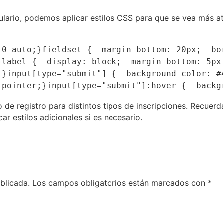
lario, podemos aplicar estilos CSS para que se vea más atr
 0 auto;}fieldset {  margin-bottom: 20px;  bor
label {  display: block;  margin-bottom: 5px;
;}input[type="submit"] {  background-color: #4
 pointer;}input[type="submit"]:hover {  backg
 de registro para distintos tipos de inscripciones. Recuerd
ar estilos adicionales si es necesario.
blicada.
Los campos obligatorios están marcados con
*