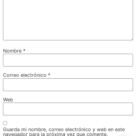
Nombre
*
Inicio2
Nuestros Servicios
Correo electrónico
*
Calendario 2026
Web
Eventos
Eventos Ciclismo
Eventos finalizados
Carreras Trail
Carretera
Carretera
Contacto
Guarda mi nombre, correo electrónico y web en este
navegador para la próxima vez que comente.