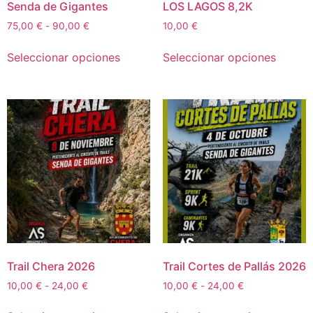
Senda de Gigantes
LOS LAGOS 8,2K
75,00
€
-
90,00
€
10,00
€
Seleccionar opciones
Seleccionar opciones
Trail Chera 2026
Trail Cortes de Pallás 2026
10,00
€
-
24,00
€
10,00
€
-
24,00
€