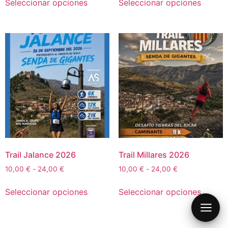
Seleccionar opciones
Seleccionar opciones
Inicio2
Nuestros Servicios
Calendario 2026
Eventos
Trail Jalance 2026
Trail Millares 2026
Eventos Ciclismo
Eventos finalizados
10,00
€
-
24,00
€
10,00
€
-
24,00
€
Carreras Trail
Carretera
Carretera
Contacto
Seleccionar opciones
Seleccionar opciones
Circuito Trail: Sendas de Gigantes
MARCHA DE LA RIBERA 2026
Gravel
VOLTA A LA RIBERA 2026
2026
Btt
LA VALENCIA GRAVEL 2026 –