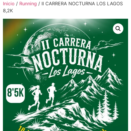
Inicio
/
Running
/ II CARRERA NOCTURNA LOS LAGOS
8,2K