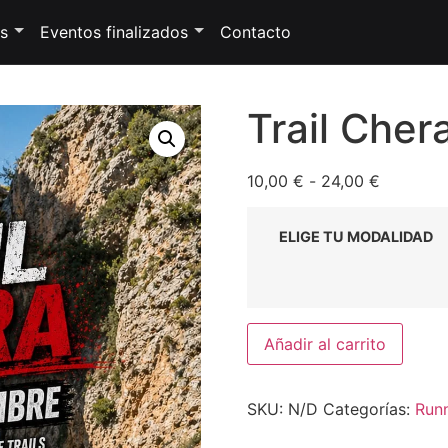
s
Eventos finalizados
Contacto
Trail Cher
10,00
€
-
24,00
€
ELIGE TU MODALIDAD
Añadir al carrito
SKU:
N/D
Categorías:
Run