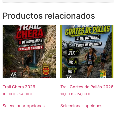
Productos relacionados
Trail Chera 2026
Trail Cortes de Pallás 2026
10,00
€
-
24,00
€
10,00
€
-
24,00
€
Seleccionar opciones
Seleccionar opciones